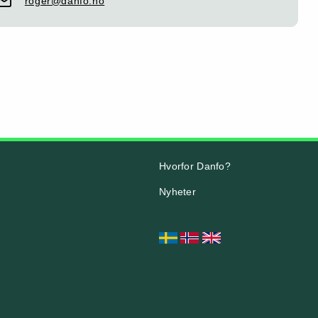
roger@danfo.no
Hvorfor Danfo?
Nyheter