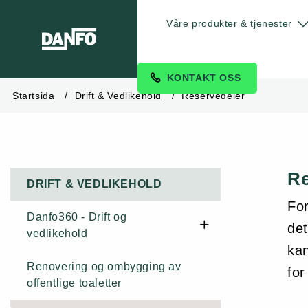
Våre produkter & tjenester
KONTAKT OSS
Startsida
Drift & Vedlikehold
Reservedeler
Re
DRIFT & VEDLIKEHOLD
For
Danfo360 - Drift og
det
vedlikehold
kan
Renovering og ombygging av
Renhold
for
offentlige toaletter
Årlig Serviceavtale